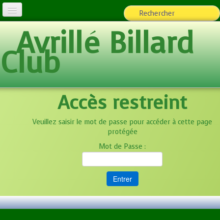
Avrillé Billard
L'Association
Club
Billard loisirs
Espace adhérents
▼
Accès restreint
Team ABC
Photos
▼
Veuillez saisir le mot de passe pour accéder à cette page
protégée
Ecole de Billard
Mot de Passe :