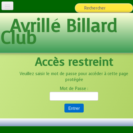
Avrillé Billard
L'Association
Club
Billard loisirs
Espace adhérents
▼
Accès restreint
Team ABC
Photos
▼
Veuillez saisir le mot de passe pour accéder à cette page
protégée
Ecole de Billard
Mot de Passe :