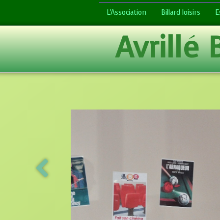
L'Association
Billard loisirs
E
Avrillé 