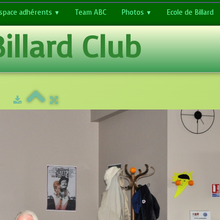
space adhérents
Team ABC
Photos
Ecole de Billard
▼
▼
Billard Club