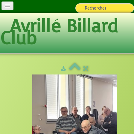
Avrillé Billard
L'Association
Club
Billard loisirs
Espace adhérents
▼
Team ABC
Photos
▼
Ecole de Billard