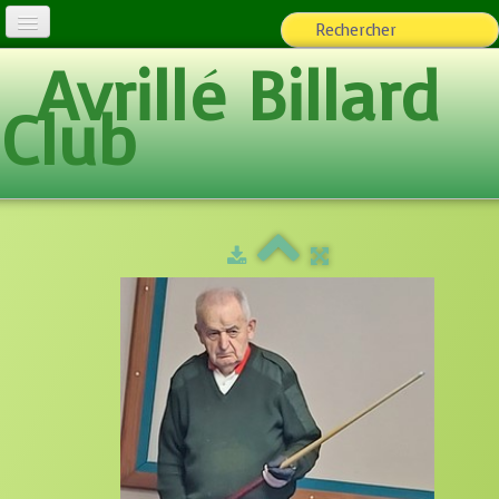
Avrillé Billard
L'Association
Club
Billard loisirs
Espace adhérents
▼
Team ABC
Photos
▼
Ecole de Billard