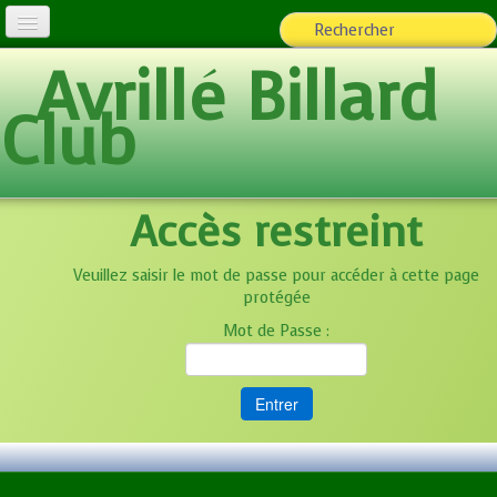
Avrillé Billard
L'Association
Club
Billard loisirs
Espace adhérents
▼
Accès restreint
Team ABC
Photos
▼
Veuillez saisir le mot de passe pour accéder à cette page
protégée
Ecole de Billard
Mot de Passe :