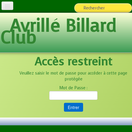
Avrillé Billard
L'Association
Club
Billard loisirs
Espace adhérents
▼
Accès restreint
Team ABC
Photos
▼
Veuillez saisir le mot de passe pour accéder à cette page
protégée
Ecole de Billard
Mot de Passe :